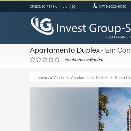
CRECI/SC 7179-J
- Itajaí /
SC
(47)
9.9228-8030
Apartamento Duplex
- Em Con
(nenhuma avaliação)
Imóveis à Venda
Apartamentos Duplex
Santa Ca