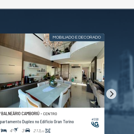
MOBILIADO E DECORADO
BALNEÁRIO CAMBORIÚ -
BALNEÁRI
CENTRO
#558
partamento Duplex no Edifício Gran Torino
Apartamento
4
4
3
3
4
213,
00