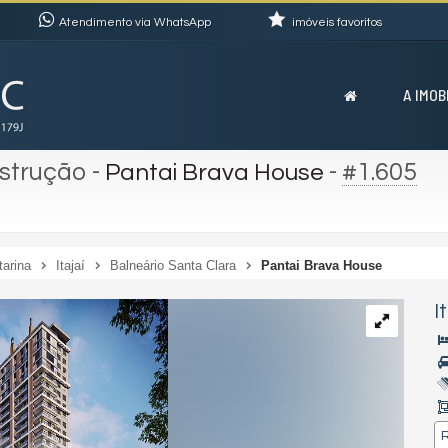
Atendimento via WhatsApp
imóveis favoritos
A IMOB
strução
-
-
#1.605
Pantai Brava House
tarina
Itajaí
Balneário Santa Clara
Pantai Brava House
I
R