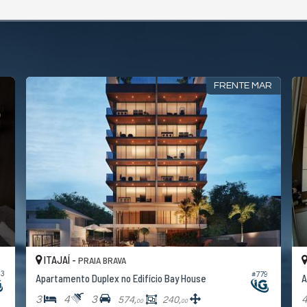
FRENTE MAR
ITAJAÍ -
PRAIA BRAVA
23
#779
Apartamento Duplex no Edifício Bay House
A
3
4
3
574,
240,
00
00