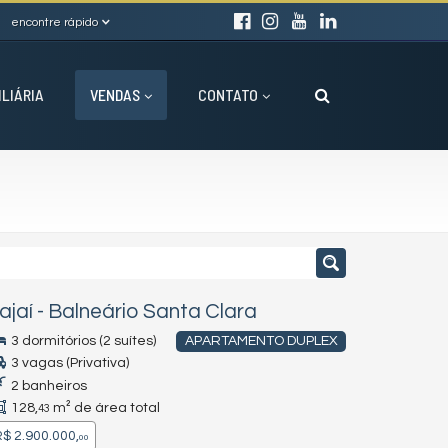
encontre rápido
ILIÁRIA
VENDAS
CONTATO
tajaí
-
Balneário Santa Clara
3 dormitórios (2 suítes)
APARTAMENTO DUPLEX
3 vagas (Privativa)
2 banheiros
128,
m² de área total
43
$ 2.900.000,
00