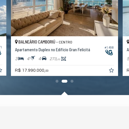
BALNEÁRIO CAMBORIÚ -
CENTRO
71
#1.498
Apartamento Duplex no Edifício Gran Felicitá
A
3
4
4
273,
00
R$ 17.990.000,
R
00