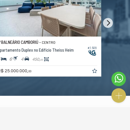
BALNEÁRIO CAMBORIÚ -
BALNEÁRI
CENTRO
#1.509
partamento Duplex no Edifício Theiss Heim
Apartamento
5
6
4
6
7
450,
00
$ 25.000.000,
Consulte
00