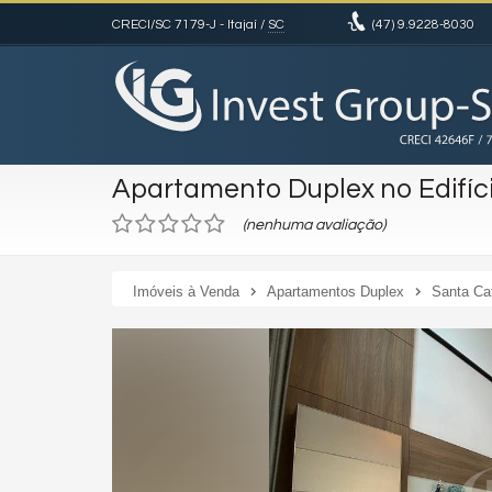
CRECI/SC 7179-J
- Itajaí /
SC
(47)
9.9228-8030
Apartamento Duplex no Edifíci
(nenhuma avaliação)
Imóveis à Venda
Apartamentos Duplex
Santa Ca