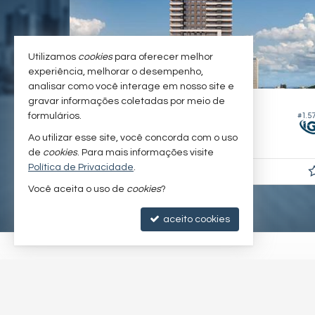
Utilizamos
cookies
para oferecer melhor
experiência, melhorar o desempenho,
analisar como você interage em nosso site e
BALNEÁRIO CAMBORIÚ -
gravar informações coletadas por meio de
CENTRO
formulários.
#1.5
#1.409
Apartamento Duplex
Ao utilizar esse site, você concorda com o uso
4
4
4
451,
86
de
cookies
. Para mais informações visite
Política de Privacidade
.
R$ 19.900.000,
00
Você aceita o uso de
cookies
?
aceito cookies