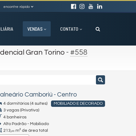
encontre rápido
ILIÁRIA
VENDAS
CONTATO
-
#558
dencial Gran Torino
alneário Camboriú
-
Centro
4 dormitórios (4 suítes)
MOBILIADO E DECORADO
3 vagas (Privativa)
4 banheiros
Alto Padrão - Mobiliado
213,
m² de área total
00