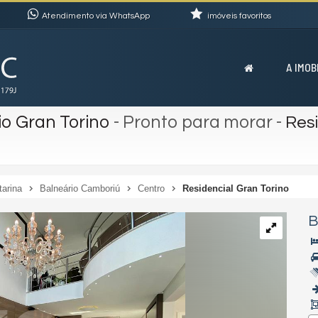
Atendimento via WhatsApp
imóveis favoritos
A IMOB
o Gran Torino
- Pronto para morar
-
Resi
tarina
Balneário Camboriú
Centro
Residencial Gran Torino
B