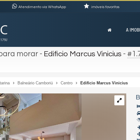
Atendimento via WhatsApp
imóveis favoritos
A IMOB
 para morar
-
-
#1.
Edificio Marcus Vinicius
tarina
Balneário Camboriú
Centro
Edificio Marcus Vinicius
B