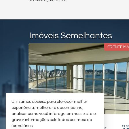
Automação Predial
Imóveis Semelhantes
UADRA MAR
FRENTE M
Utilizamos
cookies
para oferecer melhor
experiência, melhorar o desempenho,
analisar como você interage em nosso site e
BALNEÁRIO CAMBORIÚ -
CENTRO
gravar informações coletadas por meio de
formulários.
#1.409
#1.4
Apartamento Duplex no Edifício Ibiza Tower