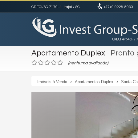
CRECI/SC 7179-J
- Itajaí /
SC
(47)
9.9228-8030
Apartamento Duplex
- Pronto
(nenhuma avaliação)
Imóveis à Venda
Apartamentos Duplex
Santa Ca