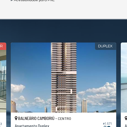
Acessibilidade para PNE
AR
DUPLEX
BALNEÁRIO CAMBORIÚ -
CENTRO
#1.571
83
Apartamento Duplex
A