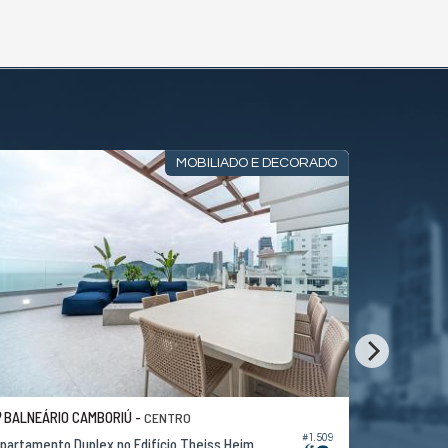
MOBILIADO E DECORADO
BALNEÁRIO CAMBORIÚ -
BALNEÁRI
CENTRO
#1.509
partamento Duplex no Edifício Theiss Heim
Apartamento