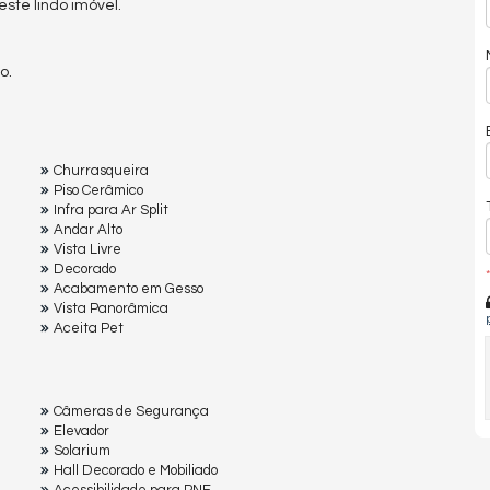
te lindo imóvel.
o.
Churrasqueira
Piso Cerâmico
Infra para Ar Split
Andar Alto
Vista Livre
Decorado
*
Acabamento em Gesso
Vista Panorâmica
Aceita Pet
Câmeras de Segurança
Elevador
Solarium
Hall Decorado e Mobiliado