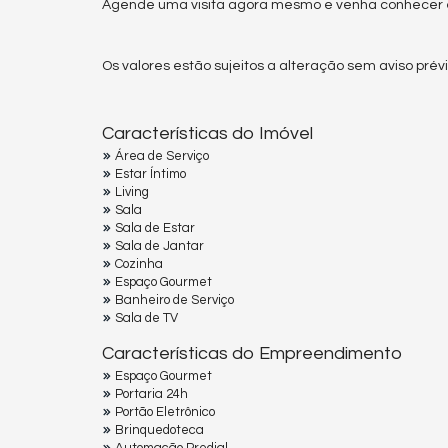
Agende uma visita agora mesmo e venha conhecer es
Os valores estão sujeitos a alteração sem aviso prévi
Características do Imóvel
Área de Serviço
Estar Íntimo
Living
Sala
Sala de Estar
Sala de Jantar
Cozinha
Espaço Gourmet
Banheiro de Serviço
Sala de TV
Características do Empreendimento
Espaço Gourmet
Portaria 24h
Portão Eletrônico
Brinquedoteca