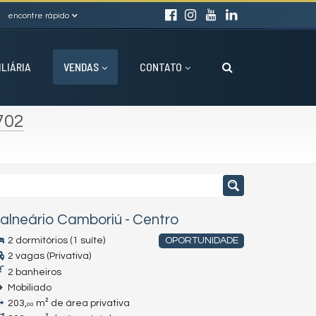
encontre rápido
ILIÁRIA
VENDAS
CONTATO
702
alneário Camboriú
-
Centro
2 dormitórios (1 suíte)
OPORTUNIDADE
2 vagas (Privativa)
2 banheiros
Mobiliado
203,
m² de área privativa
00