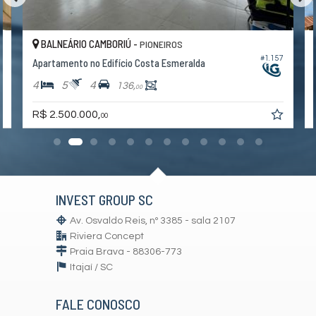
Sala de Jogos
Salão de Festas
Piscina
BALNEÁRIO CAMBORIÚ -
PIONEIROS
Espaço Gourmet
4
#1.157
Espaço Fitness
Apartamento no Edifício Costa Esmeralda
Portaria 24h
4
5
4
136,
Portão Eletrônico
00
Brinquedoteca
Piscina Infantil
R$ 2.500.000,
00
Câmeras de Segurança
Elevador
Espaço Zen
Pìscina Térmica
Sala de Reunião
Entrada para Banhistas
INVEST GROUP SC
Hall Decorado e Mobiliado
Estar Social
Av. Osvaldo Reis, nº 3385 - sala 2107
Acessibilidade para PNE
Riviera Concept
Praia Brava - 88306-773
Itajaí /
SC
FALE CONOSCO