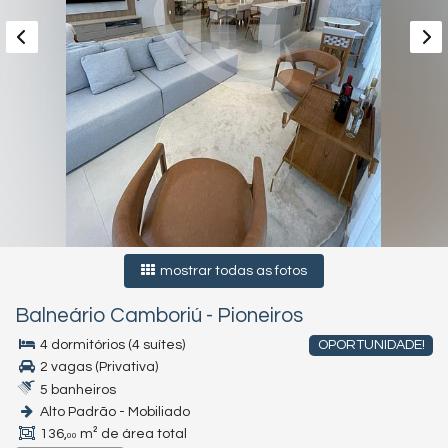
mostrar todas as fotos
Balneário Camboriú
-
Pioneiros
4 dormitórios (4 suítes)
OPORTUNIDADE!
2 vagas (Privativa)
5 banheiros
Alto Padrão - Mobiliado
136,
m² de área total
00