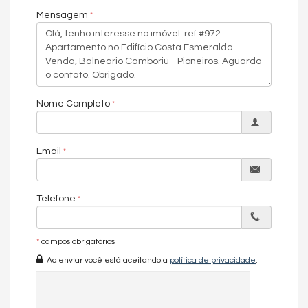
estacionamento é valorizado. Totalmente mobiliado, o
Mensagem
ambiente reflete um estilo contemporâneo e acolhedor, ideal
para quem busca uma moradia pronta para habitar.
A sala de estar e jantar é um convite ao convívio social, criando
um ambiente agradável para reunir familiares e amigos. Com
quatro suítes, o apartamento oferece privacidade e conforto,
atendendo às demandas de uma vida moderna.
Nome Completo
Além disso, o lavabo adiciona praticidade ao espaço, enquanto
a churrasqueira a carvão proporciona momentos agradáveis ​​
de lazer e descontração. Viver no Residencial Costa Esmeralda
Email
é experimentar o melhor de Balneário Camboriú em um
ambiente residencial que combina comodidade, elegância e
uma localização estratégica próxima às atrações
emblemáticas da cidade. Agarre esta oportunidade de
Telefone
adquirir um lar completo e bem posicionado em uma das
regiões mais vibrantes de BC.
*
campos obrigatórios
Nossa
equipe
de corretores, todos credenciados pelo
CRECI
,
Ao enviar você está aceitando a
política de privacidade
.
está sempre pronta para atendê-lo e ajudá-lo a encontrar as
opções de imóveis mais indicadas para você. Estamos
comprometidos em fornecer as melhores oportunidades de
investimento em
Balneário Camboriú
e região, garantindo que