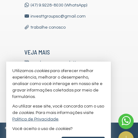
(47) 9.9228-8030 (WhatsApp)
investtgroupsc@gmail.com
trabalhe conosco
VEJA MAIS
receba nosso newsletter
Utilizamos
cookies
para oferecer melhor
indicadores financeiros
experiência, melhorar o desempenho,
analisar como você interage em nosso site e
cadastre seu imóvel
gravar informações coletadas por meio de
imóveis favoritos
formulários.
Ao utilizar esse site, você concorda com o uso
mapa de imóveis
de
cookies
. Para mais informações visite
Política de Privacidade
.
©
2026
CRECI/SC 7179-J
Política de Privacidade
Você aceita o uso de
cookies
?