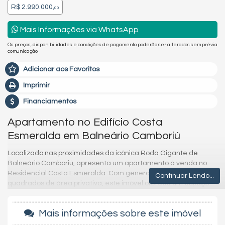
R$ 2.990.000,
00
Mais Informações via WhatsApp
Os preços, disponibilidades e condições de pagamento poderão ser alterados sem prévia
comunicação.
Adicionar aos Favoritos
Imprimir
Financiamentos
Apartamento no Edifício Costa
Esmeralda em Balneário Camboriú
Localizado nas proximidades da icônica Roda Gigante de
Balneário Camboriú, apresenta um apartamento à venda no
Residencial Costa Esmeralda. Com generosos 136 metros
Continuar Lendo...
quadrados de área privativa, este imóvel oferece um espaço
bem distribuído e convidativo.
O apartamento conta com duas vagas de garagem
Mais informações sobre este imóvel
espaçosas, comodidade praticidade em uma região onde o