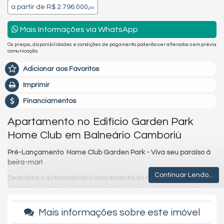
a partir de
R$ 2.796.000,
00
Mais Informações via WhatsApp
Os preços, disponibilidades e condições de pagamento poderão ser alterados sem prévia
comunicação.
Adicionar aos Favoritos
Imprimir
Financiamentos
Apartamento no Edifício Garden Park
Home Club em Balneário Camboriú
Pré-Lançamento Home Club Garden Park - Viva seu paraíso à
beira-mar!
Continuar Lendo...
Descubra o extraordinário lançamento da FG em Balneário
Camboriú, o Home Club Garden Park. Uma verdadeira obra-
prima que combina requinte, conforto e uma vista
deslumbrante para a Mata Atlântica e o mar, proporcionando
Mais informações sobre este imóvel
um estilo de vida incomparável.