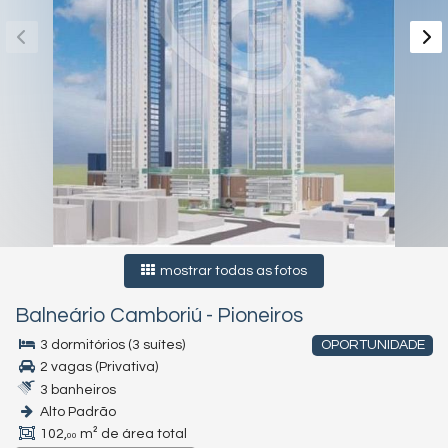
mostrar todas as fotos
Balneário Camboriú
-
Pioneiros
3 dormitórios (3 suítes)
OPORTUNIDADE
2 vagas (Privativa)
3 banheiros
Alto Padrão
102,
m² de área total
00