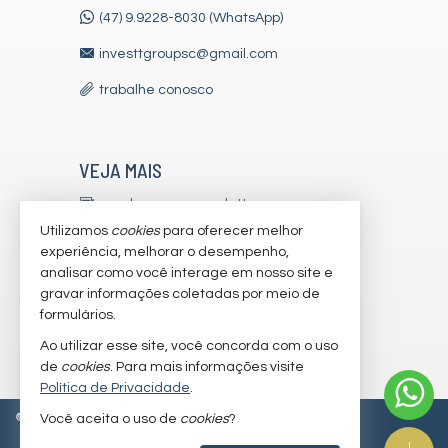
Bicicletário
(47) 9.9228-8030 (WhatsApp)
Câmeras de Segurança
Elevador
investtgroupsc@gmail.com
Espaço Zen
Sala de Reunião
trabalhe conosco
Entrada para Banhistas
Hall Decorado e Mobiliado
Lounge
Estar Social
Acessibilidade para PNE
VEJA MAIS
Hidromassagem
receba nosso newsletter
Utilizamos
cookies
para oferecer melhor
indicadores financeiros
experiência, melhorar o desempenho,
analisar como você interage em nosso site e
cadastre seu imóvel
gravar informações coletadas por meio de
imóveis favoritos
formulários.
Ao utilizar esse site, você concorda com o uso
mapa de imóveis
de
cookies
. Para mais informações visite
Política de Privacidade
.
©
2026
CRECI/SC 7179-J
Política de Privacidade
Você aceita o uso de
cookies
?