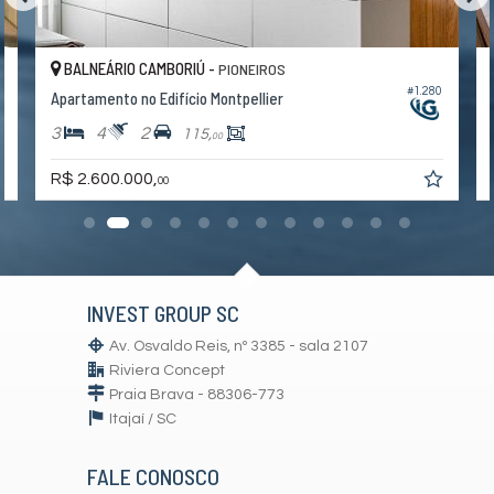
Área de Serviço
Living
Sacada com Churrasqueira
Sala
BALNEÁRIO CAMBORIÚ -
PIONEIROS
Sala de Estar
4
#1.280
Apartamento no Edifício Montpellier
Cozinha
Cozinha Americana
3
4
2
115,
00
Espaço Gourmet
Lavabo
R$ 2.600.000,
00
Suíte Master
Demi-Suíte
Características do Empreendimento
Bar
Sala de Jogos
Salão de Festas
INVEST GROUP SC
Piscina
Spa
Av. Osvaldo Reis, nº 3385 - sala 2107
Espaço Gourmet
Riviera Concept
Espaço Fitness
Praia Brava - 88306-773
Portaria 24h
Medidores Individuais
Itajaí /
SC
Portão Eletrônico
Brinquedoteca
FALE CONOSCO
Piscina Infantil