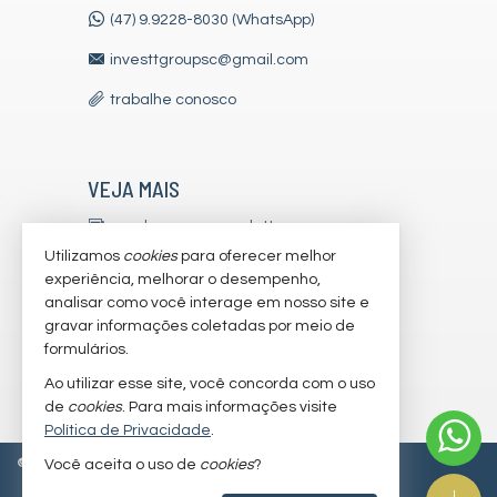
(47) 9.9228-8030 (WhatsApp)
investtgroupsc@gmail.com
trabalhe conosco
VEJA MAIS
receba nosso newsletter
Utilizamos
cookies
para oferecer melhor
indicadores financeiros
experiência, melhorar o desempenho,
analisar como você interage em nosso site e
cadastre seu imóvel
gravar informações coletadas por meio de
imóveis favoritos
formulários.
Ao utilizar esse site, você concorda com o uso
mapa de imóveis
de
cookies
. Para mais informações visite
Política de Privacidade
.
©
2026
CRECI/SC 7179-J
Política de Privacidade
Você aceita o uso de
cookies
?