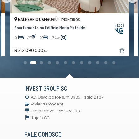
BALNEÁRIO CAMBORIÚ -
PIONEIROS
0
#1.389
Apartamento no Edifício Maria Mathilde
3
2
2
94,
00
R$ 2.090.000,
00
INVEST GROUP SC
Av. Osvaldo Reis, nº 3385 - sala 2107
Riviera Concept
Praia Brava - 88306-773
Itajaí /
SC
FALE CONOSCO