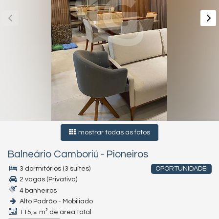
mostrar todas as fotos
Balneário Camboriú
-
Pioneiros
3 dormitórios (3 suítes)
OPORTUNIDADE!
2 vagas (Privativa)
4 banheiros
Alto Padrão - Mobiliado
115,
m² de área total
00