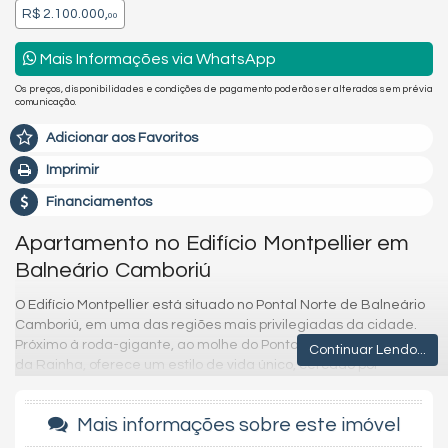
R$ 2.100.000,
00
Mais Informações via WhatsApp
Os preços, disponibilidades e condições de pagamento poderão ser alterados sem prévia
comunicação.
Adicionar aos Favoritos
Imprimir
Financiamentos
Apartamento no Edifício Montpellier em
Balneário Camboriú
O Edifício Montpellier está situado no Pontal Norte de Balneário
Camboriú, em uma das regiões mais privilegiadas da cidade.
Próximo à roda-gigante, ao molhe do Pontal Norte e à Estrada
Continuar Lendo...
da Rainha, oferece um estilo de vida único, cercado por
conveniências e lazer, como um verdadeiro shopping a céu
aberto.
Mais informações sobre este imóvel
Este apartamento exclusivo ocupa um andar inteiro, garantindo