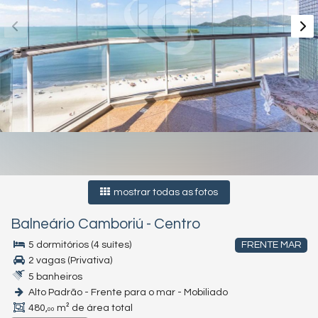
mostrar todas as fotos
Balneário Camboriú
-
Centro
5 dormitórios (4 suítes)
FRENTE MAR
2 vagas (Privativa)
5 banheiros
Alto Padrão - Frente para o mar - Mobiliado
480,
m² de área total
00