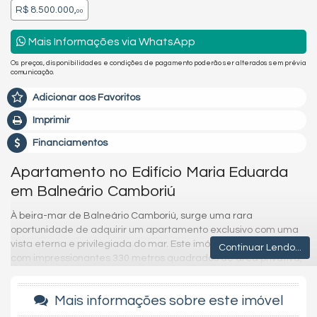
R$ 8.500.000,
00
Mais Informações via WhatsApp
Os preços, disponibilidades e condições de pagamento poderão ser alterados sem prévia
comunicação.
Adicionar aos Favoritos
Imprimir
Financiamentos
Apartamento no Edifício Maria Eduarda
em Balneário Camboriú
À beira-mar de Balneário Camboriú, surge uma rara
oportunidade de adquirir um apartamento exclusivo com uma
vista eterna e privilegiada do mar. Este imóvel extraordinário,
Continuar Lendo...
com impressionantes 330 metros quadrados de área privativa,
é um verdadeiro refúgio à beira da praia, projetado para
proporcionar uma experiência de vida incomparável.
Mais informações sobre este imóvel
Com quatro suítes espaçosas e uma dependência adicional, o