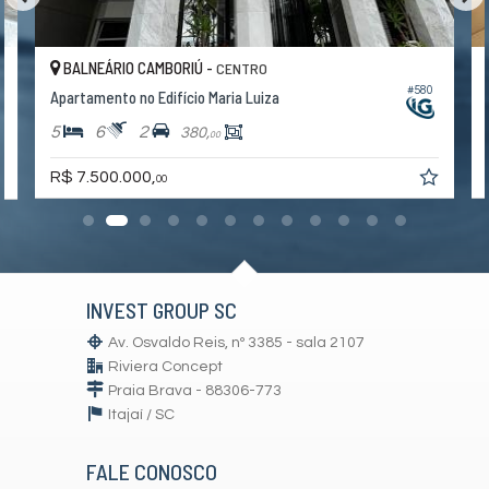
Piscina
Medidores Individuais
Automação Predial
BALNEÁRIO CAMBORIÚ -
CENTRO
Piscina Infantil
Bicicletário
#580
1
Apartamento no Edifício Maria Luiza
Câmeras de Segurança
Elevador
5
6
2
380,
00
Depósito
Entrada para Banhistas
R$ 7.500.000,
00
Box de Praia
Hall Decorado e Mobiliado
Acessibilidade para PNE
INVEST GROUP SC
Av. Osvaldo Reis, nº 3385 - sala 2107
Riviera Concept
Praia Brava - 88306-773
Itajaí /
SC
FALE CONOSCO