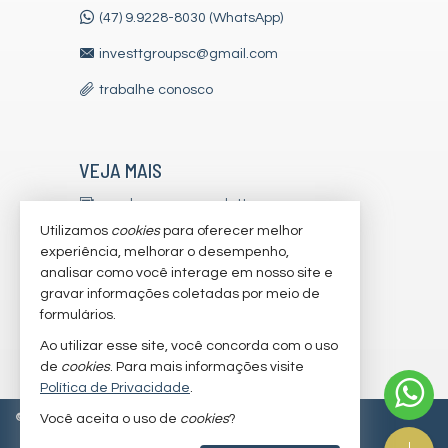
(47) 9.9228-8030 (WhatsApp)
investtgroupsc@gmail.com
trabalhe conosco
VEJA MAIS
receba nosso newsletter
Utilizamos
cookies
para oferecer melhor
indicadores financeiros
experiência, melhorar o desempenho,
analisar como você interage em nosso site e
cadastre seu imóvel
gravar informações coletadas por meio de
imóveis favoritos
formulários.
Ao utilizar esse site, você concorda com o uso
mapa de imóveis
de
cookies
. Para mais informações visite
Política de Privacidade
.
©
2026
CRECI/SC 7179-J
Política de Privacidade
Você aceita o uso de
cookies
?