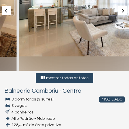
mostrar todas as fotos
Balneário Camboriú
-
Centro
3 dormitórios (3 suítes)
MOBILIADO
3 vagas
4 banheiros
Alto Padrão - Mobiliado
128,
m² de área privativa
00