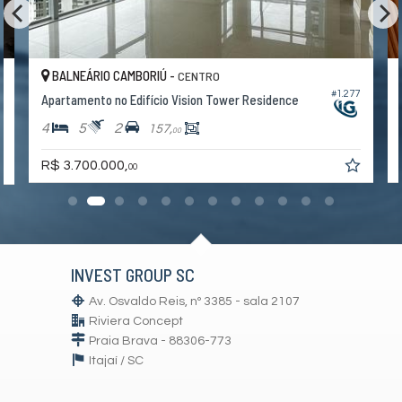
BALNEÁRIO CAMBORIÚ -
CENTRO
#1.277
Apartamento no Edifício Vision Tower Residence
4
5
2
157,
00
R$ 3.700.000,
00
INVEST GROUP SC
Av. Osvaldo Reis, nº 3385 - sala 2107
Riviera Concept
Praia Brava - 88306-773
Itajaí /
SC