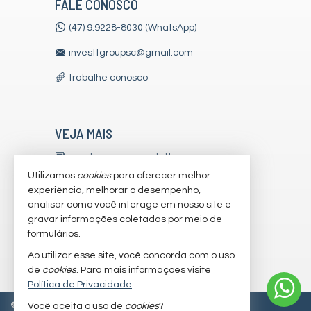
FALE CONOSCO
(47) 9.9228-8030 (WhatsApp)
investtgroupsc@gmail.com
trabalhe conosco
VEJA MAIS
receba nosso newsletter
Utilizamos
cookies
para oferecer melhor
indicadores financeiros
experiência, melhorar o desempenho,
analisar como você interage em nosso site e
cadastre seu imóvel
gravar informações coletadas por meio de
imóveis favoritos
formulários.
Ao utilizar esse site, você concorda com o uso
mapa de imóveis
de
cookies
. Para mais informações visite
Política de Privacidade
.
©
2026
CRECI/SC 7179-J
Política de Privacidade
Você aceita o uso de
cookies
?