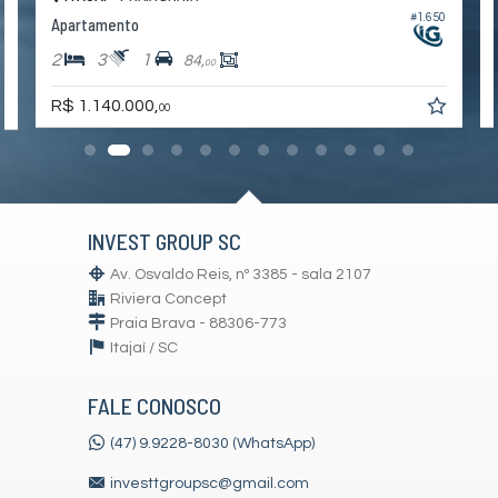
#1.650
Apartamento
2
3
1
84,
00
R$ 1.140.000,
00
INVEST GROUP SC
Av. Osvaldo Reis, nº 3385 - sala 2107
Riviera Concept
Praia Brava - 88306-773
Itajaí /
SC
FALE CONOSCO
(47) 9.9228-8030 (WhatsApp)
investtgroupsc@gmail.com