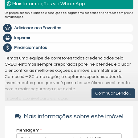
Mais Informações via WhatsApp
Os preços, disponibilidades e condições de pagamento poderão ser alterados sem prévia
comunicação.
Adicionar aos Favoritos
Imprimir
Financiamentos
Temos uma equipe de corretores todos credenciados pelo
CRECI estamos sempre preparados pare lhe atender, e ajudar
a encontrar as melhores opções de imóveis em Balneário
Camboriú – SC e na região, e captamos oportunidades de
investimentos para que você possa ter um ótimo investimento
com a maior segurança que existe.
Continuar Lendo...
Imóvel disponível para visitação.
Agende uma visita agora mesmo e venha conhecer este lindo
imóvel.
Mais informações sobre este imóvel
Os valores estão sujeitos a alteração sem aviso prévio.
Mensagem