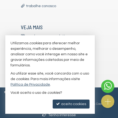
trabalhe conosco
VEJA MAIS
receba nosso newsletter
Utilizamos
cookies
para oferecer melhor
indicadores financeiros
experiência, melhorar o desempenho,
analisar como você interage em nosso site e
cadastre seu imóvel
gravar informações coletadas por meio de
imóveis favoritos
formulários.
Ao utilizar esse site, você concorda com o uso
mapa de imóveis
de
cookies
. Para mais informações visite
Política de Privacidade
.
©
2026
CRECI/SC 7179-J
Política de Privacidade
Você aceita o uso de
cookies
?
aceito cookies
Site para imobiliárias
: Castel Digital
Tenho Interesse